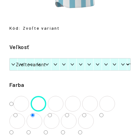
á
j
s
Kód:
Zvoľte variant
ť
?
Veľkosť
HĽADAŤ
Farba