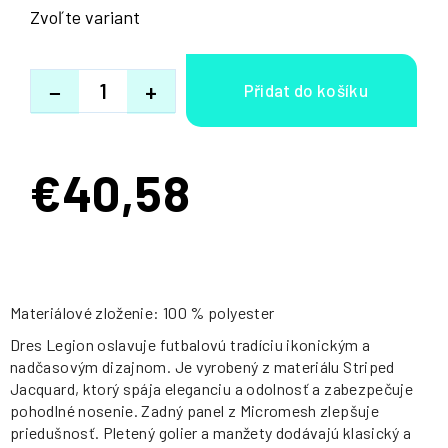
Zvoľte variant
−
+
€40,58
Jednotková
cena:
Materiálové zloženie: 100 % polyester
Dres Legion oslavuje futbalovú tradíciu ikonickým a
nadčasovým dizajnom. Je vyrobený z materiálu Striped
Jacquard, ktorý spája eleganciu a odolnosť a zabezpečuje
pohodlné nosenie. Zadný panel z Micromesh zlepšuje
priedušnosť. Pletený golier a manžety dodávajú klasický a