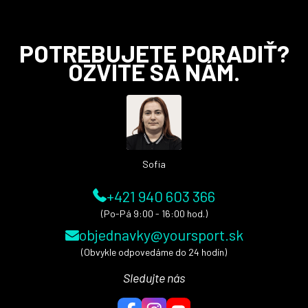
Z
POTREBUJETE PORADIŤ?
á
OZVITE SA NÁM.
p
ä
t
i
e
Sofia
+421 940 603 366
(Po-Pá 9:00 - 16:00 hod.)
objednavky@yoursport.sk
(Obvykle odpovedáme do 24 hodín)
Sledujte nás