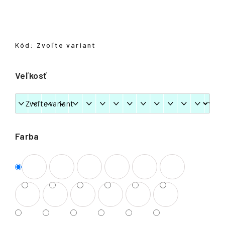
á
j
s
Kód:
Zvoľte variant
ť
?
Veľkosť
HĽADAŤ
Farba