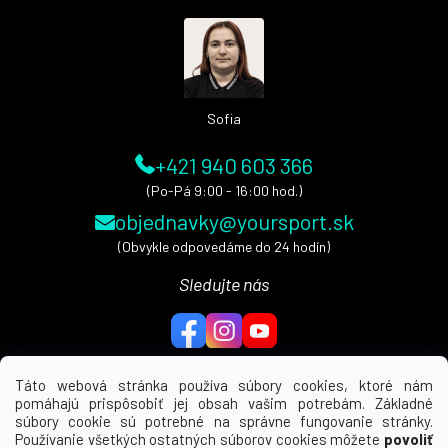
ä
t
i
e
Sofia
+421 940 603 366
(Po-Pá 9:00 - 16:00 hod.)
objednavky@yoursport.sk
(Obvykle odpovedáme do 24 hodín)
Sledujte nás
Táto webová stránka používa súbory cookies, ktoré nám
pomáhajú prispôsobiť jej obsah vašim potrebám. Základné
MENU
súbory cookie sú potrebné na správne fungovanie stránky.
Používanie všetkých ostatných súborov cookies môžete
povoliť