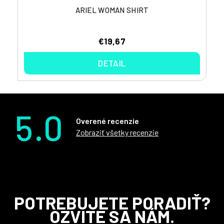
ARIEL WOMAN SHIRT
€19,67
DETAIL
5.0
Overené recenzie
Zobraziť všetky recenzie
Z
POTREBUJETE PORADIŤ?
á
OZVITE SA NÁM.
p