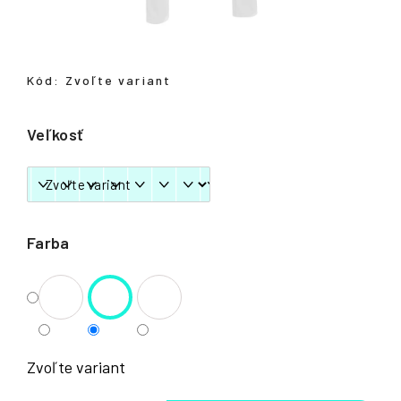
á
j
s
Kód:
Zvoľte variant
ť
?
Veľkosť
HĽADAŤ
Farba
Zvoľte variant