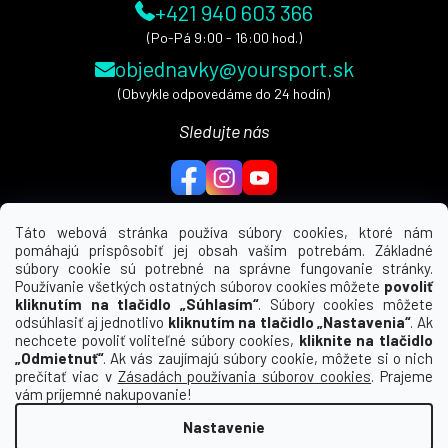
+421 940 603 366
(Po-Pá 9:00 - 16:00 hod.)
objednavky@yoursport.sk
(Obvykle odpovedáme do 24 hodín)
Sledujte nás
Táto webová stránka používa súbory cookies, ktoré nám
pomáhajú prispôsobiť jej obsah vašim potrebám. Základné
MENU
súbory cookie sú potrebné na správne fungovanie stránky.
Používanie všetkých ostatných súborov cookies môžete
povoliť
UŽITEČNÉ ODKAZY
kliknutím na tlačidlo „Súhlasím“
. Súbory cookies môžete
odsúhlasiť aj jednotlivo
kliknutím na tlačidlo „Nastavenia“
. Ak
nechcete povoliť voliteľné súbory cookies,
kliknite na tlačidlo
INFORMÁCIE PRE VÁS
„Odmietnuť“
. Ak vás zaujímajú súbory cookie, môžete si o nich
prečítať viac v
Zásadách používania súborov cookies
. Prajeme
KDE NÁS NÁJDETE
vám príjemné nakupovanie!
Nastavenie