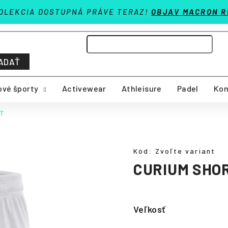
OLEKCIA DOSTUPNÁ PRÁVE TERAZ!
OBJAV MACRON R
ADAŤ
vé športy
Activewear
Athleisure
Padel
Kon
RT
Kód:
Zvoľte variant
CURIUM SHO
Veľkosť