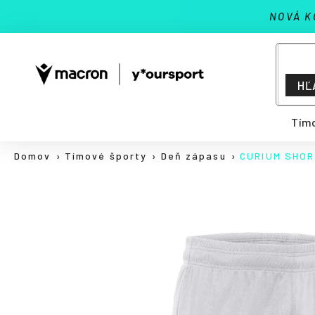
K
Prejsť
NOVÁ K
na
o
Späť
Späť
obsah
š
do
do
í
Č
k
obchodu
obchodu
HĽ
o
p
Tímo
o
t
Domov
Tímové športy
Deň zápasu
CURIUM SHO
r
e
b
u
j
e
t
e
n