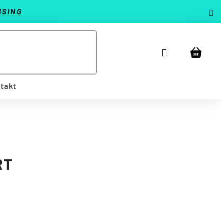
ISING
Prihlásenie
Náku
košík
takt
RT