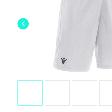
á
j
s
ť
?
HĽADAŤ