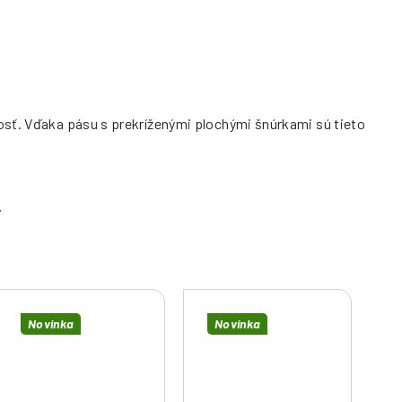
osť. Vďaka pásu s prekríženými plochými šnúrkami sú tieto
Novinka
Novinka