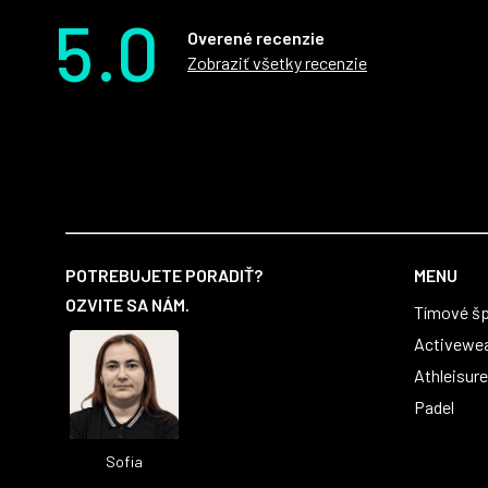
5.0
Overené recenzie
Zobraziť všetky recenzie
Z
á
POTREBUJETE PORADIŤ?
MENU
p
OZVITE SA NÁM.
Tímové šp
ä
t
Activewe
i
Athleisure
e
Padel
Sofia