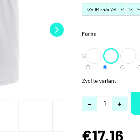
Farba
Zvoľte variant
−
+
€17,16
Jednotková