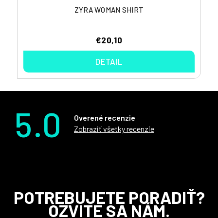
ZYRA WOMAN SHIRT
€20,10
DETAIL
5.0
Overené recenzie
Zobraziť všetky recenzie
Z
POTREBUJETE PORADIŤ?
á
OZVITE SA NÁM.
p