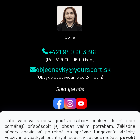
ä
t
i
e
Sofia
+421 940 603 366
(Po-Pá 9:00 - 16:00 hod.)
objednavky@yoursport.sk
(Obvykle odpovedáme do 24 hodín)
Sledujte nás
Táto webová stránka používa súbory cookies, ktoré nám
pomáhajú prispôsobiť jej obsah vašim potrebám. Základné
MENU
súbory cookie sú potrebné na správne fungovanie stránky.
Používanie všetkých ostatných súborov cookies môžete
povoliť