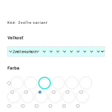
á
j
s
Kód:
Zvoľte variant
ť
?
Veľkosť
HĽADAŤ
Farba