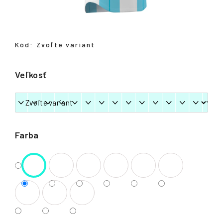
á
j
s
Kód:
Zvoľte variant
ť
?
Veľkosť
HĽADAŤ
Farba