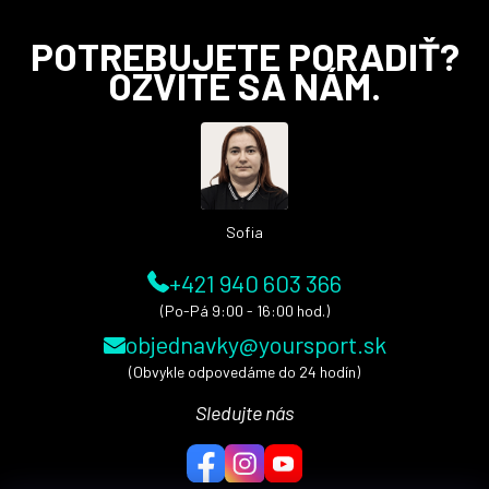
Z
POTREBUJETE PORADIŤ?
á
OZVITE SA NÁM.
p
ä
t
i
e
Sofia
+421 940 603 366
(Po-Pá 9:00 - 16:00 hod.)
objednavky@yoursport.sk
(Obvykle odpovedáme do 24 hodín)
Sledujte nás