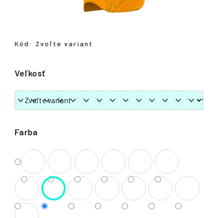
á
j
s
Kód:
Zvoľte variant
ť
?
Veľkosť
HĽADAŤ
Farba