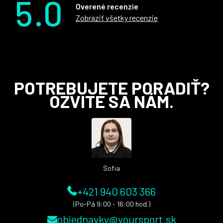
5.0
Overené recenzie
Zobraziť všetky recenzie
Z
POTREBUJETE PORADIŤ?
á
OZVITE SA NÁM.
p
ä
t
i
e
Sofia
+421 940 603 366
(Po-Pá 9:00 - 16:00 hod.)
objednavky@yoursport.sk