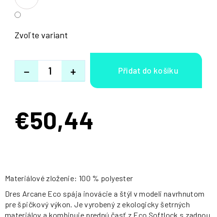
Zvoľte variant
−
+
€50,44
Jednotková
cena:
Materiálové zloženie: 100 % polyester
Dres Arcane Eco spája inovácie a štýl v modeli navrhnutom
pre špičkový výkon. Je vyrobený z ekologicky šetrných
materiálov a kombinuje prednú časť z Eco Softlock s zadnou