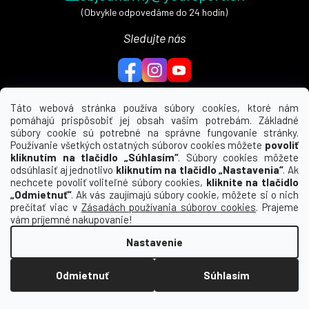
(Obvykle odpovedáme do 24 hodín)
Sledujte nás
Táto webová stránka používa súbory cookies, ktoré nám
pomáhajú prispôsobiť jej obsah vašim potrebám. Základné
MENU
súbory cookie sú potrebné na správne fungovanie stránky.
Používanie všetkých ostatných súborov cookies môžete
povoliť
UŽITEČNÉ ODKAZY
kliknutím na tlačidlo „Súhlasím“
. Súbory cookies môžete
odsúhlasiť aj jednotlivo
kliknutím na tlačidlo „Nastavenia“
. Ak
nechcete povoliť voliteľné súbory cookies,
kliknite na tlačidlo
INFORMÁCIE PRE VÁS
„Odmietnuť“
. Ak vás zaujímajú súbory cookie, môžete si o nich
prečítať viac v
Zásadách používania súborov cookies
. Prajeme
KDE NÁS NÁJDETE
vám príjemné nakupovanie!
Nastavenie
Vytvoril Shoptet
Odmietnuť
Súhlasím
Copyright 2026
Macron | yoursport (SK)
. Všetky
práva vyhradené.
Upraviť nastavenie cookies