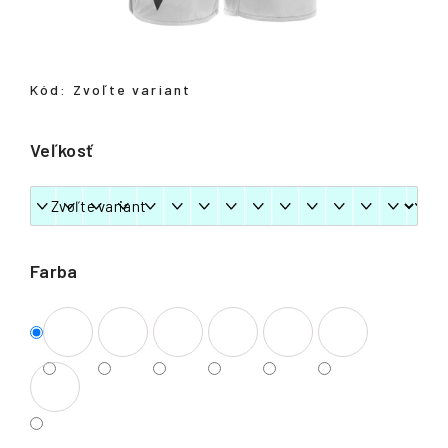
á
j
s
Kód:
Zvoľte variant
ť
?
Veľkosť
HĽADAŤ
Farba