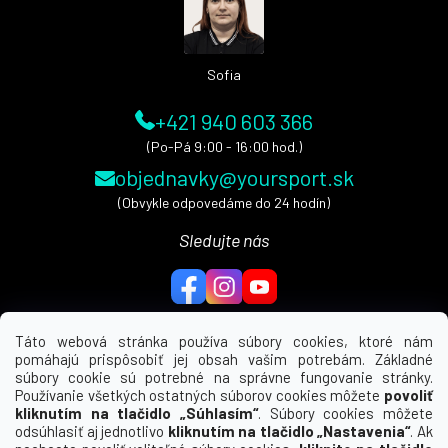
t
i
e
Sofia
+421 940 603 366
(Po-Pá 9:00 - 16:00 hod.)
objednavky@yoursport.sk
(Obvykle odpovedáme do 24 hodín)
Sledujte nás
Táto webová stránka používa súbory cookies, ktoré nám
pomáhajú prispôsobiť jej obsah vašim potrebám. Základné
MENU
súbory cookie sú potrebné na správne fungovanie stránky.
Používanie všetkých ostatných súborov cookies môžete
povoliť
UŽITEČNÉ ODKAZY
kliknutím na tlačidlo „Súhlasím“
. Súbory cookies môžete
odsúhlasiť aj jednotlivo
kliknutím na tlačidlo „Nastavenia“
. Ak