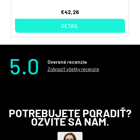
€42,26
DETAIL
5.0
Overené recenzie
Zobraziť všetky recenzie
Z
POTREBUJETE PORADIŤ?
á
OZVITE SA NÁM.
p
ä