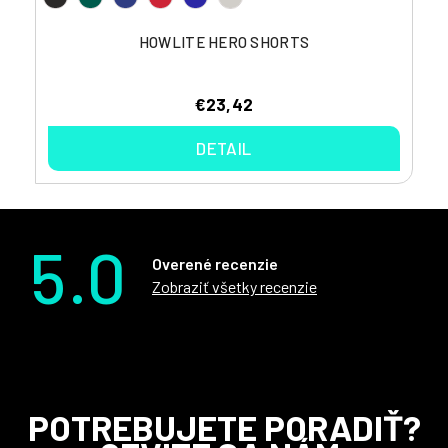
HOWLITE HERO SHORTS
€23,42
DETAIL
5.0
Overené recenzie
Zobraziť všetky recenzie
Z
POTREBUJETE PORADIŤ?
á