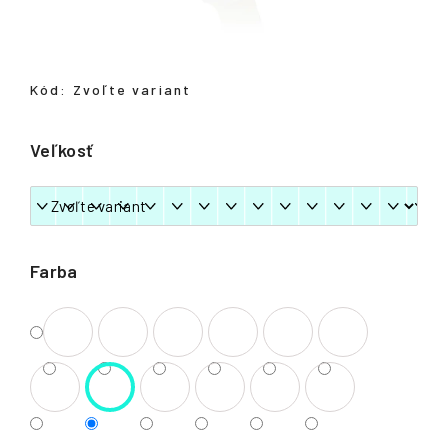
á
j
s
Kód:
Zvoľte variant
ť
?
Veľkosť
HĽADAŤ
Farba