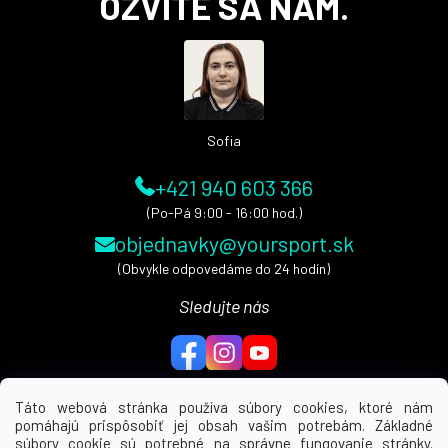
OZVITE SA NÁM.
p
ä
t
i
e
Sofia
+421 940 603 366
(Po-Pá 9:00 - 16:00 hod.)
objednavky@yoursport.sk
(Obvykle odpovedáme do 24 hodín)
Sledujte nás
Táto webová stránka používa súbory cookies, ktoré nám
pomáhajú prispôsobiť jej obsah vašim potrebám. Základné
MENU
súbory cookie sú potrebné na správne fungovanie stránky.