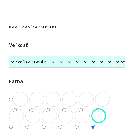
á
j
s
Kód:
Zvoľte variant
ť
?
Veľkosť
HĽADAŤ
Farba