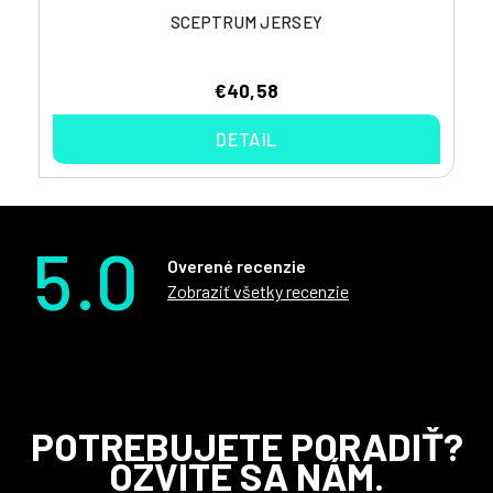
SCEPTRUM JERSEY
€40,58
DETAIL
5.0
Overené recenzie
Zobraziť všetky recenzie
Z
POTREBUJETE PORADIŤ?
á
OZVITE SA NÁM.
p