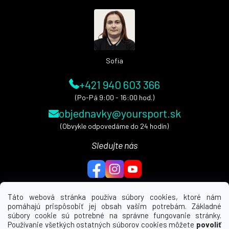
ä
t
i
e
Sofia
+421 940 603 366
(Po-Pá 9:00 - 16:00 hod.)
objednavky@yoursport.sk
(Obvykle odpovedáme do 24 hodín)
Sledujte nás
Táto webová stránka používa súbory cookies, ktoré nám
pomáhajú prispôsobiť jej obsah vašim potrebám. Základné
MENU
súbory cookie sú potrebné na správne fungovanie stránky.
Používanie všetkých ostatných súborov cookies môžete
povoliť