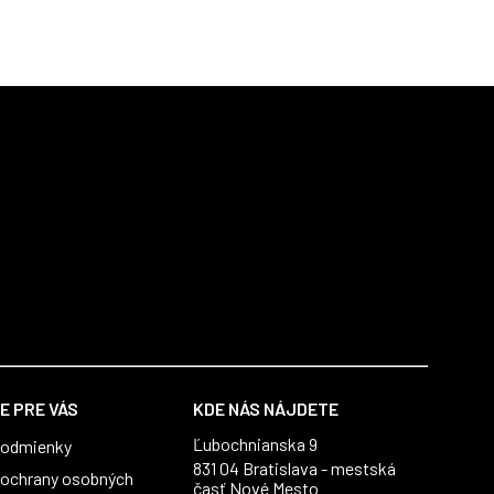
E PRE VÁS
KDE NÁS NÁJDETE
Ľubochnianska 9
podmienky
831 04 Bratislava - mestská
ochrany osobných
časť Nové Mesto