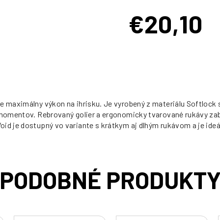
€20,10
Jednotková
cena:
pre maximálny výkon na ihrisku. Je vyrobený z materiálu Softlo
h momentov. Rebrovaný golier a ergonomicky tvarované rukávy za
id je dostupný vo variante s krátkym aj dlhým rukávom a je ideá