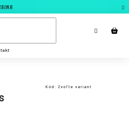
ISING
Prihlásenie
Náku
košík
takt
Kód:
Zvoľte variant
SS