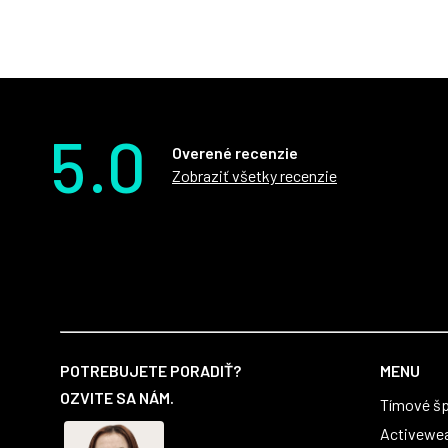
5.0
Overené recenzie
Zobraziť všetky recenzie
Z
á
POTREBUJETE PORADIŤ?
MENU
p
OZVITE SA NÁM.
Tímové šp
ä
t
Activewe