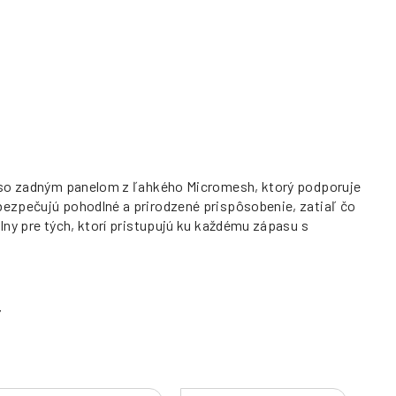
ck so zadným panelom z ľahkého Micromesh, ktorý podporuje
bezpečujú pohodlné a prirodzené prispôsobenie, zatiaľ čo
lny pre tých, ktorí pristupujú ku každému zápasu s