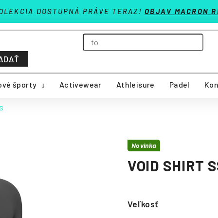
OLEKCIA DOSTUPNÁ PRÁVE TERAZ!
OBJAV MACRON R
ADAŤ
vé športy
Activewear
Athleisure
Padel
Kon
SS
Novinka
VOID SHIRT 
Veľkosť