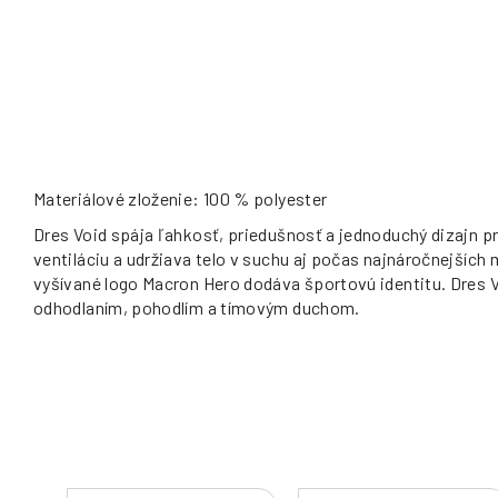
Materiálové zloženie: 100 % polyester
Dres Void spája ľahkosť, priedušnosť a jednoduchý dizajn 
ventiláciu a udržiava telo v suchu aj počas najnáročnejšíc
vyšívané logo Macron Hero dodáva športovú identitu. Dres Vo
odhodlaním, pohodlím a tímovým duchom.