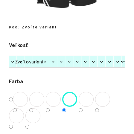
á
j
s
Kód:
Zvoľte variant
ť
?
Veľkosť
HĽADAŤ
Farba