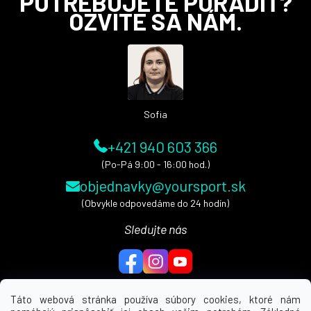
POTREBUJETE PORADIŤ?
á
OZVITE SA NÁM.
p
ä
t
i
e
Sofia
+421 940 603 366
(Po-Pá 9:00 - 16:00 hod.)
objednavky@yoursport.sk
(Obvykle odpovedáme do 24 hodín)
Sledujte nás
Táto webová stránka používa súbory cookies, ktoré nám