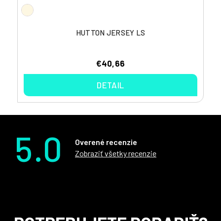
HUTTON JERSEY LS
€40,66
DETAIL
5.0
Overené recenzie
Zobraziť všetky recenzie
Z