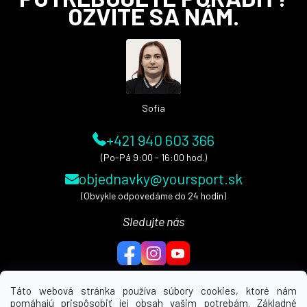
á
OZVITE SA NÁM.
p
ä
t
i
e
Sofia
+421 940 603 366
(Po-Pá 9:00 - 16:00 hod.)
objednavky@yoursport.sk
(Obvykle odpovedáme do 24 hodín)
Sledujte nás
Táto webová stránka používa súbory cookies, ktoré nám
pomáhajú prispôsobiť jej obsah vašim potrebám. Základné