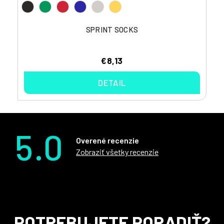
SPRINT SOCKS
€8,13
DETAIL
5.0
Overené recenzie
Zobraziť všetky recenzie
Z
POTREBUJETE PORADIŤ?