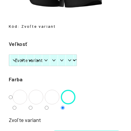
á
j
s
Kód:
Zvoľte variant
ť
?
Veľkosť
HĽADAŤ
Farba
Zvoľte variant