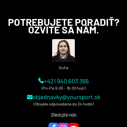
Z
POTREBUJETE PORADIŤ?
á
OZVITE SA NÁM.
p
ä
t
i
e
Sofia
+421 940 603 366
(Po-Pá 9:00 - 16:00 hod.)
objednavky@yoursport.sk
(Obvykle odpovedáme do 24 hodín)
Sledujte nás