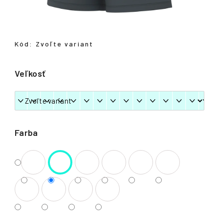
á
j
s
Kód:
Zvoľte variant
ť
?
Veľkosť
HĽADAŤ
Farba