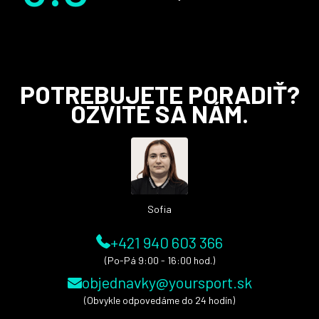
Z
POTREBUJETE PORADIŤ?
á
OZVITE SA NÁM.
p
ä
t
i
e
Sofia
+421 940 603 366
(Po-Pá 9:00 - 16:00 hod.)
objednavky@yoursport.sk
(Obvykle odpovedáme do 24 hodín)