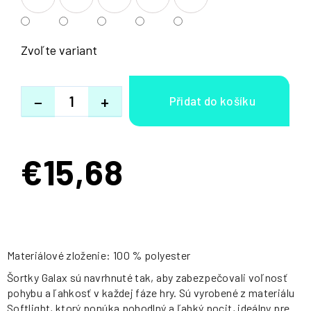
Zvoľte variant
−
+
€15,68
Jednotková
cena:
Materiálové zloženie: 100 % polyester
Šortky Galax sú navrhnuté tak, aby zabezpečovali voľnosť
pohybu a ľahkosť v každej fáze hry. Sú vyrobené z materiálu
Softlight, ktorý ponúka pohodlný a ľahký pocit, ideálny pre