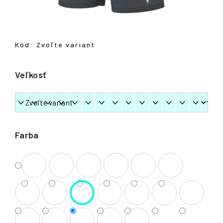
á
j
s
Kód:
Zvoľte variant
ť
?
Veľkosť
HĽADAŤ
Farba