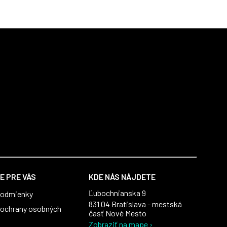
E PRE VÁS
KDE NÁS NÁJDETE
Ľubochnianska 9
podmienky
831 04 Bratislava - mestská
ochrany osobných
časť Nové Mesto
Zobraziť na mape ›