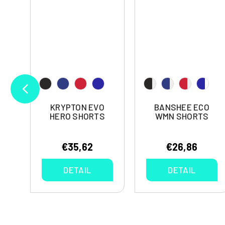
O
KRYPTON EVO
BANSHEE ECO
T
HERO SHORTS
WMN SHORTS
€35,62
€26,86
DETAIL
DETAIL