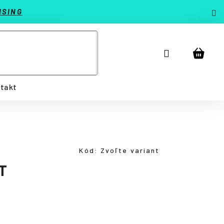
ISING
Prihlásenie
Náku
košík
takt
Kód:
Zvoľte variant
T