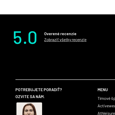
5.0
Overené recenzie
Zobraziť všetky recenzie
Z
á
POTREBUJETE PORADIŤ?
MENU
p
OZVITE SA NÁM.
Tímové šp
ä
t
Activewe
i
Athleisure