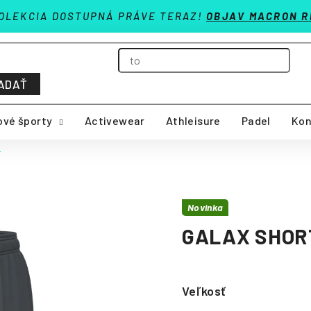
OLEKCIA DOSTUPNÁ PRÁVE TERAZ!
OBJAV MACRON R
ADAŤ
vé športy
Activewear
Athleisure
Padel
Kon
T
Novinka
GALAX SHOR
Veľkosť