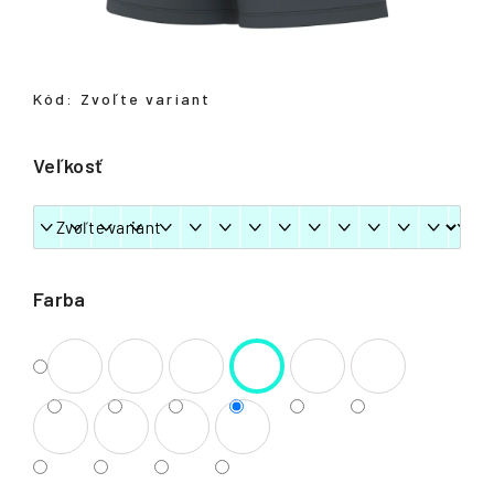
á
j
s
Kód:
Zvoľte variant
ť
?
Veľkosť
HĽADAŤ
Farba