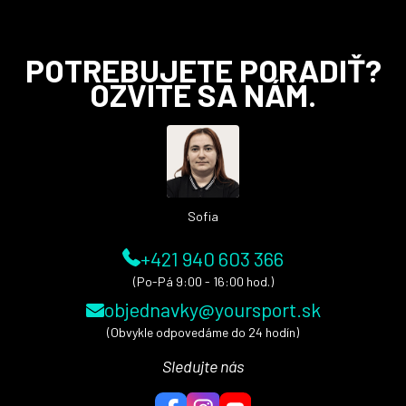
Z
POTREBUJETE PORADIŤ?
á
OZVITE SA NÁM.
p
ä
t
i
e
Sofia
+421 940 603 366
(Po-Pá 9:00 - 16:00 hod.)
objednavky@yoursport.sk
(Obvykle odpovedáme do 24 hodín)
Sledujte nás