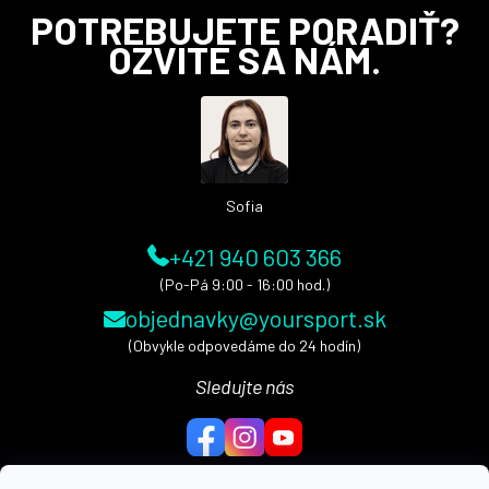
Z
POTREBUJETE PORADIŤ?
á
OZVITE SA NÁM.
p
ä
t
i
e
Sofia
+421 940 603 366
(Po-Pá 9:00 - 16:00 hod.)
objednavky@yoursport.sk
(Obvykle odpovedáme do 24 hodín)
Sledujte nás