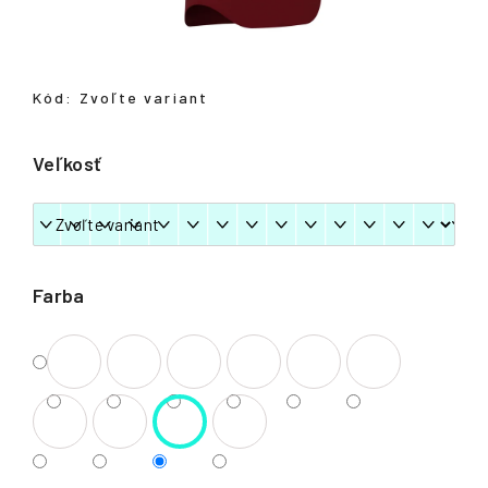
á
j
s
Kód:
Zvoľte variant
ť
?
Veľkosť
HĽADAŤ
Farba