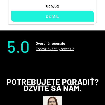
€35,62
DETAIL
5.0
Overené recenzie
Zobraziť všetky recenzie
Z
POTREBUJETE PORADIŤ?
á
OZVITE SA NÁM.
p
ä
t