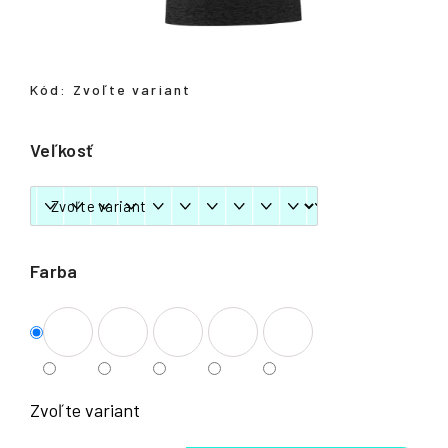
á
j
s
Kód:
Zvoľte variant
ť
?
Veľkosť
HĽADAŤ
Farba
Zvoľte variant