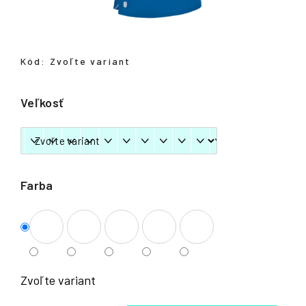
á
j
s
Kód:
Zvoľte variant
ť
?
Veľkosť
HĽADAŤ
Farba
Zvoľte variant