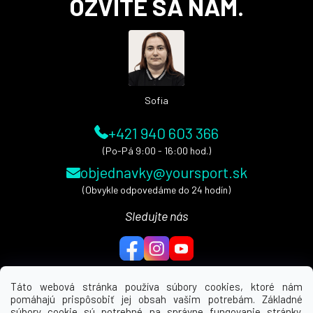
OZVITE SA NÁM.
p
ä
t
i
e
Sofia
+421 940 603 366
(Po-Pá 9:00 - 16:00 hod.)
objednavky@yoursport.sk
(Obvykle odpovedáme do 24 hodín)
Sledujte nás
Táto webová stránka používa súbory cookies, ktoré nám
pomáhajú prispôsobiť jej obsah vašim potrebám. Základné
MENU
súbory cookie sú potrebné na správne fungovanie stránky.