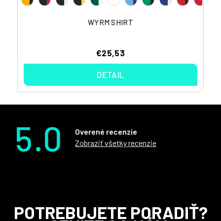
WYRM SHIRT
€25,53
DETAIL
5.0
Overené recenzie
Zobraziť všetky recenzie
Z
POTREBUJETE PORADIŤ?
á