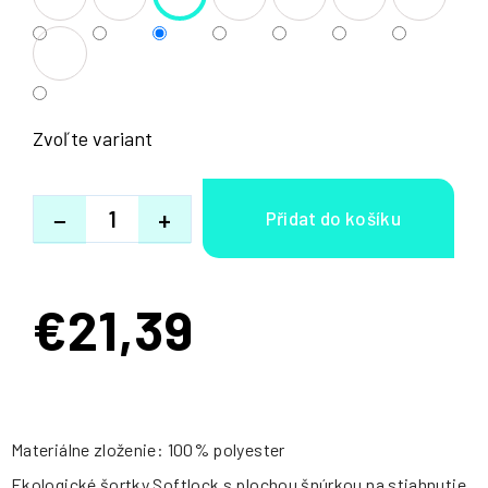
Zvoľte variant
−
+
€21,39
Jednotková
cena:
Materiálne zloženie: 100% polyester
Ekologické šortky Softlock s plochou šnúrkou na stiahnutie