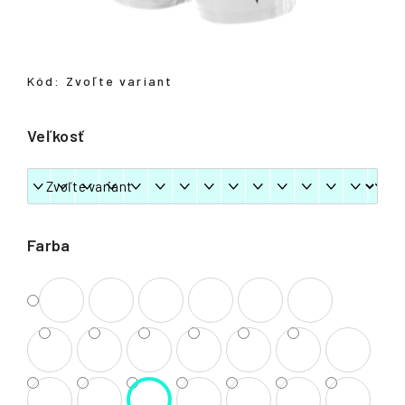
á
j
s
Kód:
Zvoľte variant
ť
?
Veľkosť
HĽADAŤ
Farba