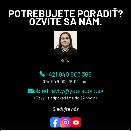
Z
POTREBUJETE PORADIŤ?
á
OZVITE SA NÁM.
p
ä
t
i
e
Sofia
+421 940 603 366
(Po-Pá 9:00 - 16:00 hod.)
objednavky@yoursport.sk
(Obvykle odpovedáme do 24 hodín)
Sledujte nás