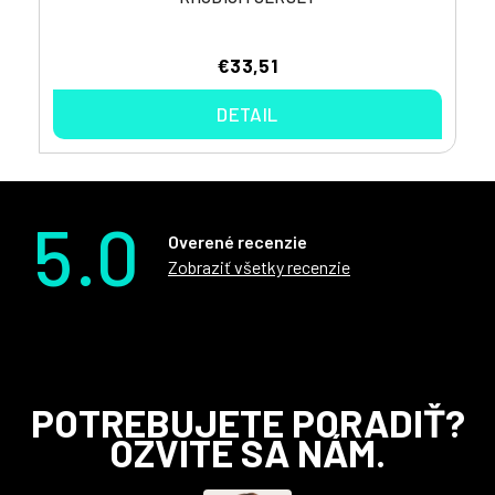
€33,51
DETAIL
5.0
Overené recenzie
Zobraziť všetky recenzie
Z
POTREBUJETE PORADIŤ?
á
OZVITE SA NÁM.
p