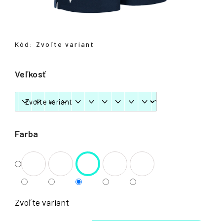
á
j
s
Kód:
Zvoľte variant
ť
?
Veľkosť
HĽADAŤ
Farba
Zvoľte variant