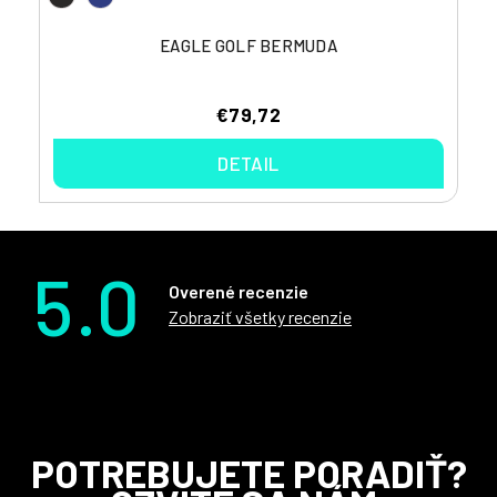
EAGLE GOLF BERMUDA
€79,72
DETAIL
5.0
Overené recenzie
Zobraziť všetky recenzie
Z
POTREBUJETE PORADIŤ?
á