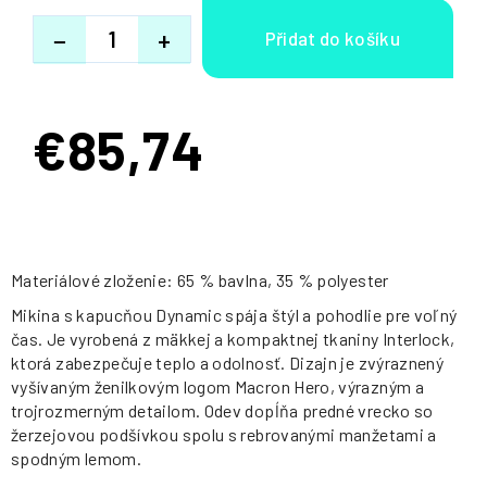
−
+
€85,74
Jednotková
cena:
Materiálové zloženie: 65 % bavlna, 35 % polyester
Mikina s kapucňou Dynamic spája štýl a pohodlie pre voľný
čas. Je vyrobená z mäkkej a kompaktnej tkaniny Interlock,
ktorá zabezpečuje teplo a odolnosť. Dizajn je zvýraznený
vyšívaným ženilkovým logom Macron Hero, výrazným a
trojrozmerným detailom. Odev dopĺňa predné vrecko so
žerzejovou podšívkou spolu s rebrovanými manžetami a
spodným lemom.