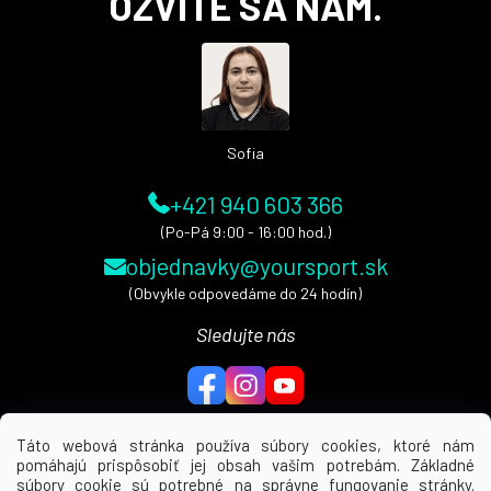
OZVITE SA NÁM.
p
ä
t
i
e
Sofia
+421 940 603 366
(Po-Pá 9:00 - 16:00 hod.)
objednavky@yoursport.sk
(Obvykle odpovedáme do 24 hodín)
Sledujte nás
Táto webová stránka používa súbory cookies, ktoré nám
pomáhajú prispôsobiť jej obsah vašim potrebám. Základné
MENU
súbory cookie sú potrebné na správne fungovanie stránky.