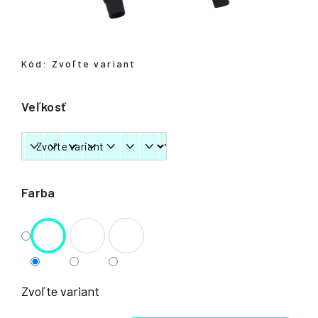
á
j
s
Kód:
Zvoľte variant
ť
?
Veľkosť
HĽADAŤ
Farba
Zvoľte variant