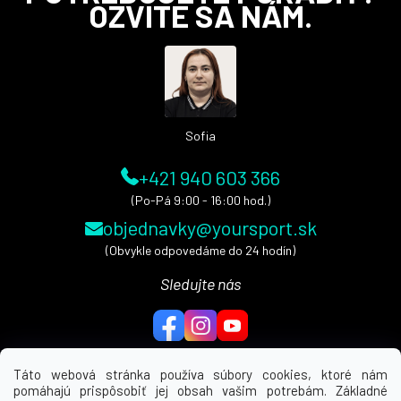
á
OZVITE SA NÁM.
p
ä
t
i
e
Sofia
+421 940 603 366
(Po-Pá 9:00 - 16:00 hod.)
objednavky@yoursport.sk
(Obvykle odpovedáme do 24 hodín)
Sledujte nás
Táto webová stránka používa súbory cookies, ktoré nám
pomáhajú prispôsobiť jej obsah vašim potrebám. Základné
MENU