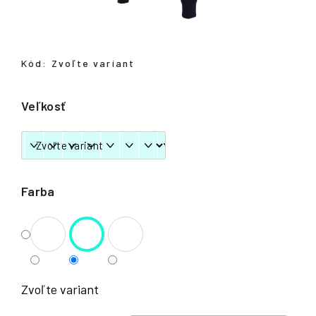
á
j
s
Kód:
Zvoľte variant
ť
?
Veľkosť
HĽADAŤ
Farba
Zvoľte variant