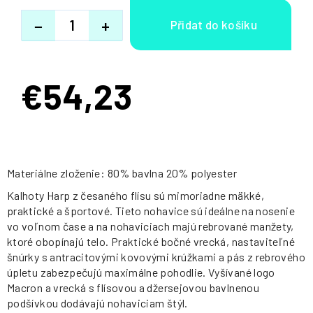
−
+
€54,23
Jednotková
cena:
Materiálne zloženie: 80% bavlna 20% polyester
Kalhoty Harp z česaného flísu sú mimoriadne mäkké,
praktické a športové. Tieto nohavice sú ideálne na nosenie
vo voľnom čase a na nohaviciach majú rebrované manžety,
ktoré obopínajú telo. Praktické bočné vrecká, nastaviteľné
šnúrky s antracitovými kovovými krúžkami a pás z rebrového
úpletu zabezpečujú maximálne pohodlie. Vyšívané logo
Macron a vrecká s flísovou a džersejovou bavlnenou
podšívkou dodávajú nohaviciam štýl.