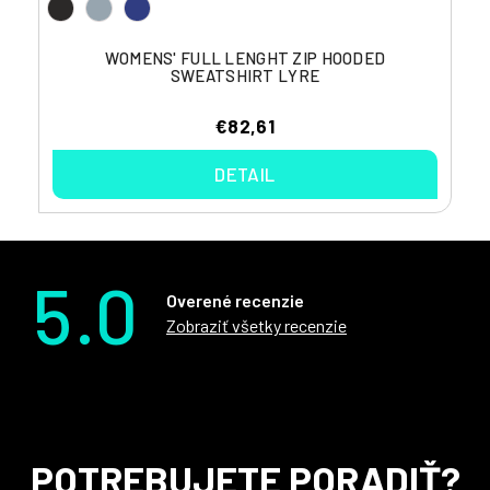
WOMENS' FULL LENGHT ZIP HOODED
SWEATSHIRT LYRE
€82,61
DETAIL
5.0
Overené recenzie
Zobraziť všetky recenzie
Z
POTREBUJETE PORADIŤ?