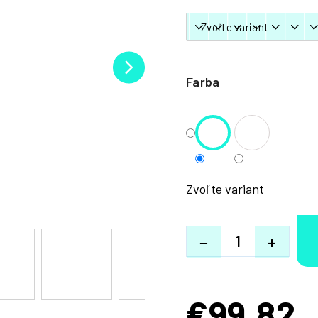
Farba
Zvoľte variant
−
+
€99,82