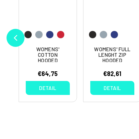
WOMENS'
WOMENS' FULL
COTTON
LENGHT ZIP
HOODED
HOODED
SWEATSHIRT
SWEATSHIRT
DRUM
LYRE
€64,75
€82,61
DETAIL
DETAIL