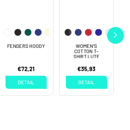
FENDERS HOODY
WOMEN'S
COTTON T-
SHIRT LUTE
€72,21
€35,93
DETAIL
DETAIL