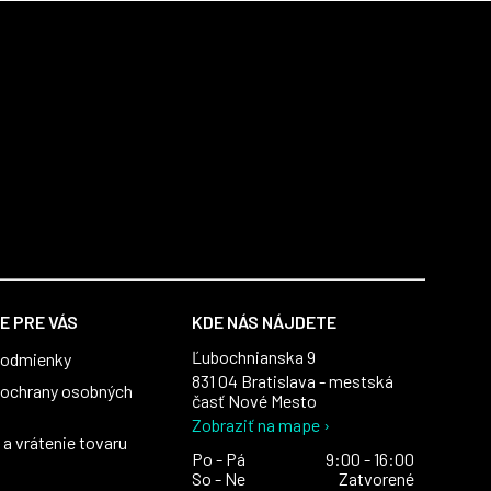
E PRE VÁS
KDE NÁS NÁJDETE
Ľubochnianska 9
podmienky
831 04 Bratislava - mestská
ochrany osobných
časť Nové Mesto
Zobraziť na mape ›
a vrátenie tovaru
Po - Pá
9:00 - 16:00
So - Ne
Zatvorené