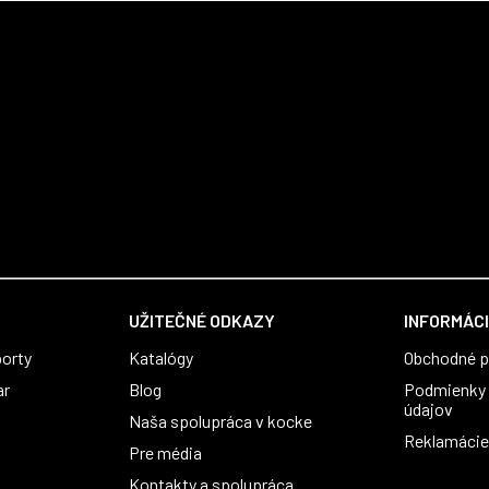
UŽITEČNÉ ODKAZY
INFORMÁCI
orty
Katalógy
Obchodné 
ar
Blog
Podmienky 
údajov
Naša spolupráca v kocke
Reklamácie 
Pre média
Kontakty a spolupráca