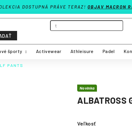
OLEKCIA DOSTUPNÁ PRÁVE TERAZ!
OBJAV MACRON R
ADAŤ
vé športy
Activewear
Athleisure
Padel
Kon
LF PANTS
Novinka
ALBATROSS 
Veľkosť