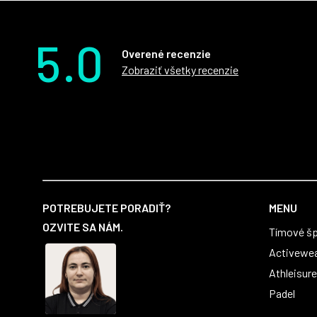
5.0
Overené recenzie
Zobraziť všetky recenzie
Z
á
POTREBUJETE PORADIŤ?
MENU
p
OZVITE SA NÁM.
Tímové šp
ä
t
Activewe
i
Athleisure
e
Padel