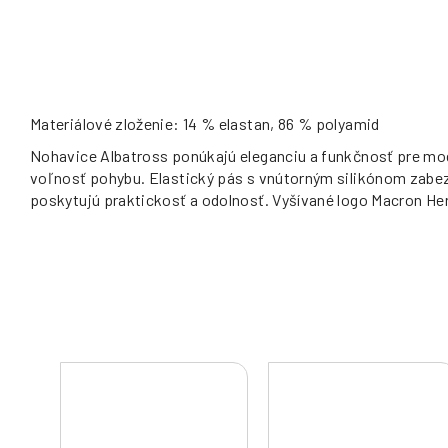
Materiálové zloženie: 14 % elastan, 86 % polyamid
Nohavice Albatross ponúkajú eleganciu a funkčnosť pre mo
voľnosť pohybu. Elastický pás s vnútorným silikónom zabezpe
poskytujú praktickosť a odolnosť. Vyšívané logo Macron Hero