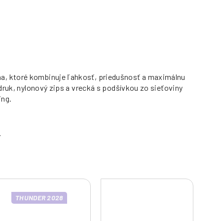
na, ktoré kombinuje ľahkosť, priedušnosť a maximálnu
druk, nylonový zips a vrecká s podšívkou zo sieťoviny
ing.
THUNDER 2028