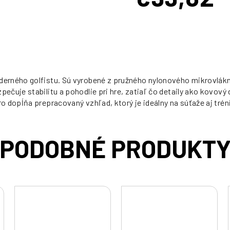
Jednotková
cena:
derného golfistu. Sú vyrobené z pružného nylonového mikrovlák
čuje stabilitu a pohodlie pri hre, zatiaľ čo detaily ako kovový 
 dopĺňa prepracovaný vzhľad, ktorý je ideálny na súťaže aj trén