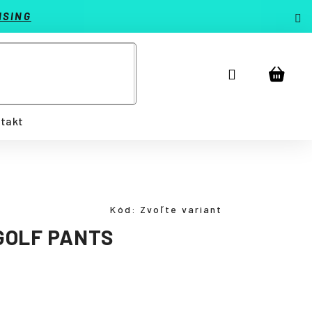
ISING
Prihlásenie
Náku
košík
takt
Kód:
Zvoľte variant
GOLF PANTS