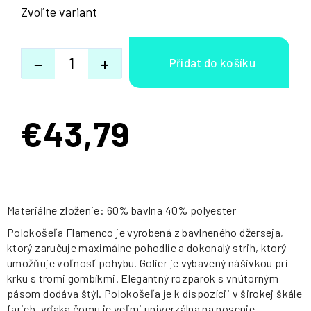
Zvoľte variant
−
+
€43,79
Jednotková
cena:
Materiálne zloženie: 60% bavlna 40% polyester
Polokošeľa Flamenco je vyrobená z bavlneného džerseja,
ktorý zaručuje maximálne pohodlie a dokonalý strih, ktorý
umožňuje voľnosť pohybu. Golier je vybavený nášivkou pri
krku s tromi gombíkmi. Elegantný rozparok s vnútorným
pásom dodáva štýl. Polokošeľa je k dispozícii v širokej škále
farieb, vďaka čomu je veľmi univerzálna na nosenie.