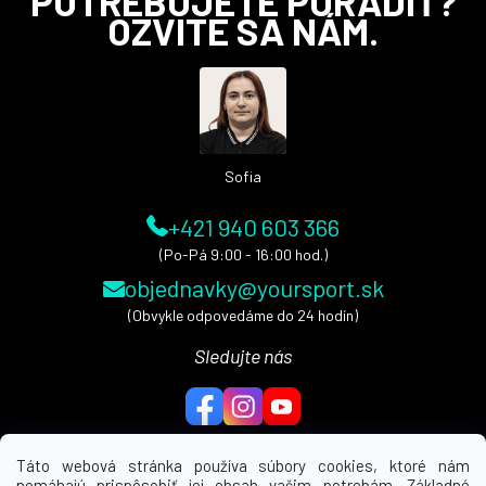
POTREBUJETE PORADIŤ?
á
OZVITE SA NÁM.
p
ä
t
i
e
Sofia
+421 940 603 366
(Po-Pá 9:00 - 16:00 hod.)
objednavky@yoursport.sk
(Obvykle odpovedáme do 24 hodín)
Sledujte nás
Táto webová stránka používa súbory cookies, ktoré nám
pomáhajú prispôsobiť jej obsah vašim potrebám. Základné