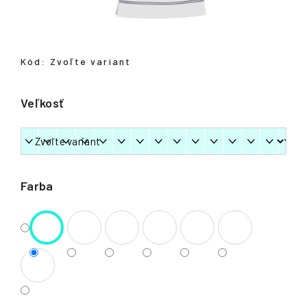
á
j
s
Kód:
Zvoľte variant
ť
?
Veľkosť
HĽADAŤ
Farba