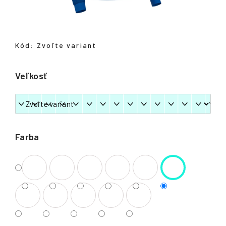
á
j
s
Kód:
Zvoľte variant
ť
?
Veľkosť
HĽADAŤ
Farba