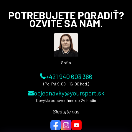
Z
POTREBUJETE PORADIŤ?
á
OZVITE SA NÁM.
p
ä
t
i
e
Sofia
+421 940 603 366
(Po-Pá 9:00 - 16:00 hod.)
objednavky@yoursport.sk
(Obvykle odpovedáme do 24 hodín)
Sledujte nás