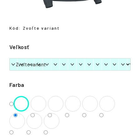
á
j
s
Kód:
Zvoľte variant
ť
?
Veľkosť
HĽADAŤ
Farba