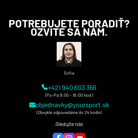
Z
POTREBUJETE PORADIŤ?
á
OZVITE SA NÁM.
p
ä
t
i
e
Sofia
+421 940 603 366
(Po-Pá 9:00 - 16:00 hod.)
objednavky@yoursport.sk
(Obvykle odpovedáme do 24 hodín)
Sledujte nás