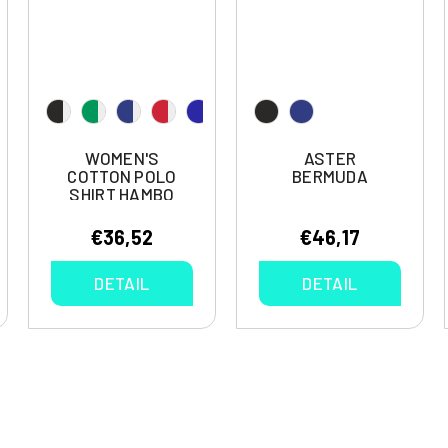
WOMEN'S
ASTER
COTTON POLO
BERMUDA
SHIRT HAMBO
€36,52
€46,17
DETAIL
DETAIL