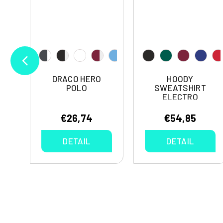
T-
DRACO HERO
HOODY
POLO
SWEATSHIRT
ELECTRO
€26,74
€54,85
DETAIL
DETAIL