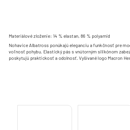
Materiálové zloženie: 14 % elastan, 86 % polyamid
Nohavice Albatross ponúkajú eleganciu a funkčnosť pre mo
voľnosť pohybu. Elastický pás s vnútorným silikónom zabezpe
poskytujú praktickosť a odolnosť. Vyšívané logo Macron Hero