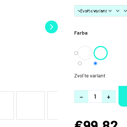
Farba
Zvoľte variant
−
+
€99,82