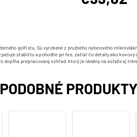
Jednotková
cena:
derného golfistu. Sú vyrobené z pružného nylonového mikrovlák
čuje stabilitu a pohodlie pri hre, zatiaľ čo detaily ako kovový 
 dopĺňa prepracovaný vzhľad, ktorý je ideálny na súťaže aj trén