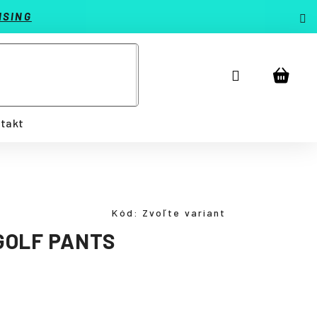
ISING
Prihlásenie
Náku
košík
takt
Kód:
Zvoľte variant
GOLF PANTS