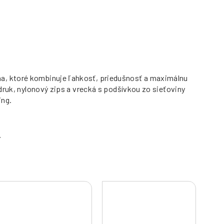
na, ktoré kombinuje ľahkosť, priedušnosť a maximálnu
druk, nylonový zips a vrecká s podšívkou zo sieťoviny
ing.