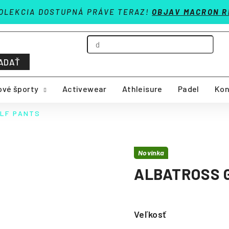
OLEKCIA DOSTUPNÁ PRÁVE TERAZ!
OBJAV MACRON R
ADAŤ
vé športy
Activewear
Athleisure
Padel
Kon
LF PANTS
Novinka
ALBATROSS 
Veľkosť