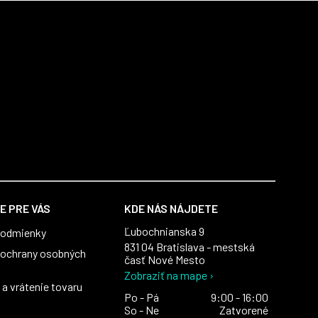
E PRE VÁS
KDE NÁS NÁJDETE
Ľubochnianska 9
podmienky
831 04 Bratislava - mestská
ochrany osobných
časť Nové Mesto
Zobraziť na mape ›
a vrátenie tovaru
Po - Pá
9:00 - 16:00
So - Ne
Zatvorené