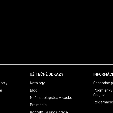
UŽITEČNÉ ODKAZY
INFORMÁCI
orty
Katalógy
Obchodné 
ar
Blog
Podmienky 
údajov
Naša spolupráca v kocke
Reklamácie 
Pre média
Kontakty a spolupráca