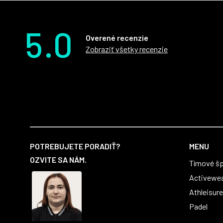
5.0
Overené recenzie
Zobraziť všetky recenzie
Z
á
POTREBUJETE PORADIŤ?
MENU
p
OZVITE SA NÁM.
Tímové šp
ä
t
Activewe
i
Athleisure
e
Padel