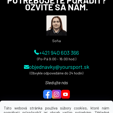
á
OZVITE SA NÁM.
p
ä
t
i
e
Sofia
+421 940 603 366
(Po-Pá 9:00 - 16:00 hod.)
objednavky@yoursport.sk
(Obvykle odpovedáme do 24 hodín)
Sledujte nás
Táto webová stránka používa súbory cookies, ktoré nám
pomáhajú prispôsobiť jej obsah vašim potrebám. Základné