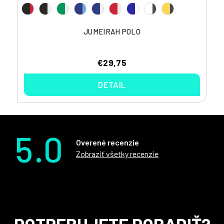
JUMEIRAH POLO
€29,75
DETAIL
5.0
Overené recenzie
Zobraziť všetky recenzie
Z
POTREBUJETE PORADIŤ?