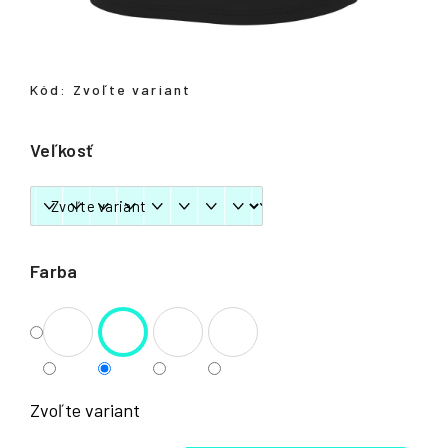
á
j
s
Kód:
Zvoľte variant
ť
?
Veľkosť
HĽADAŤ
Farba
Zvoľte variant