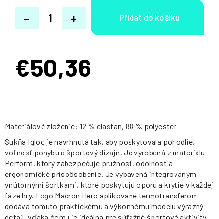
−
+
€50,36
Jednotková
cena:
Materiálové zloženie: 12 % elastan, 88 % polyester
Sukňa Igloo je navrhnutá tak, aby poskytovala pohodlie,
voľnosť pohybu a športový dizajn. Je vyrobená z materiálu
Perform, ktorý zabezpečuje pružnosť, odolnosť a
ergonomické prispôsobenie. Je vybavená integrovanými
vnútornými šortkami, ktoré poskytujú oporu a krytie v každej
fáze hry. Logo Macron Hero aplikované termotransferom
dodáva tomuto praktickému a výkonnému modelu výrazný
detail, vďaka čomu je ideálna pre súťažné športové aktivity.