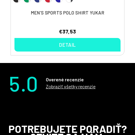
MEN'S SPORTS POLO SHIRT YUKAR
€37,53
DETAIL
5.0
Overené recenzie
Zobraziť všetky recenzie
Z
POTREBUJETE PORADIŤ?
á