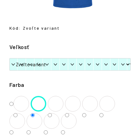
á
j
s
Kód:
Zvoľte variant
ť
?
Veľkosť
HĽADAŤ
Farba