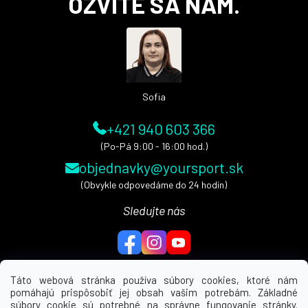
OZVITE SA NÁM.
p
ä
t
i
e
Sofia
+421 940 603 366
(Po-Pá 9:00 - 16:00 hod.)
objednavky@yoursport.sk
(Obvykle odpovedáme do 24 hodín)
Sledujte nás
Táto webová stránka používa súbory cookies, ktoré nám
pomáhajú prispôsobiť jej obsah vašim potrebám. Základné
MENU
súbory cookie sú potrebné na správne fungovanie stránky.