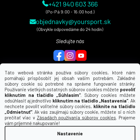
+421 940 603 366
(Po-Pá 9:00 - 16:00 hod.)
objednavky@yoursport.sk
(Obvykle odpovedáme do 24 hodín)
Sledujte nás
Táto webová stránka používa súbory cookies, ktoré nám
pomáhajú prispôsobiť jej obsah vašim potrebám. Základné
MENU
súbory cookie sú potrebné na správne fungovanie stránky.
Používanie všetkých ostatných súborov cookies môžete
povoliť
UŽITEČNÉ ODKAZY
kliknutím na tlačidlo „Súhlasím“
. Súbory cookies môžete
odsúhlasiť aj jednotlivo
kliknutím na tlačidlo „Nastavenia“
. Ak
nechcete povoliť voliteľné súbory cookies,
kliknite na tlačidlo
INFORMÁCIE PRE VÁS
„Odmietnuť“
. Ak vás zaujímajú súbory cookie, môžete si o nich
prečítať viac v
Zásadách používania súborov cookies
. Prajeme
KDE NÁS NÁJDETE
vám príjemné nakupovanie!
Nastavenie