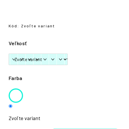
á
j
s
Kód:
Zvoľte variant
ť
?
Veľkosť
HĽADAŤ
Farba
Zvoľte variant