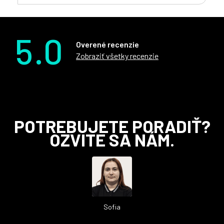
5.0
Overené recenzie
Zobraziť všetky recenzie
Z
POTREBUJETE PORADIŤ?
á
OZVITE SA NÁM.
p
ä
t
i
e
Sofia