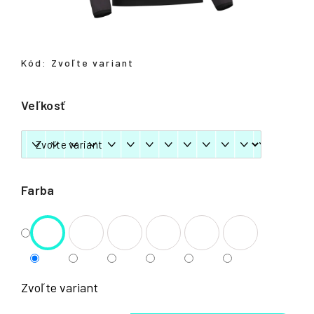
á
j
s
Kód:
Zvoľte variant
ť
?
Veľkosť
HĽADAŤ
Farba
Zvoľte variant