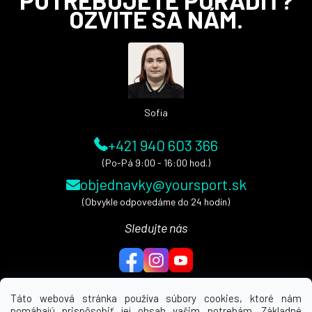
á
OZVITE SA NÁM.
p
ä
t
i
e
Sofia
+421 940 603 366
(Po-Pá 9:00 - 16:00 hod.)
objednavky@yoursport.sk
(Obvykle odpovedáme do 24 hodín)
Sledujte nás
Táto webová stránka používa súbory cookies, ktoré nám
pomáhajú prispôsobiť jej obsah vašim potrebám. Základné