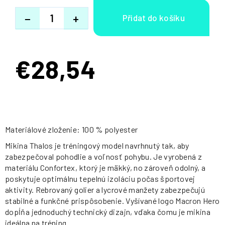
−
+
€28,54
Jednotková
cena:
Materiálové zloženie: 100 % polyester
Mikina Thalos je tréningový model navrhnutý tak, aby
zabezpečoval pohodlie a voľnosť pohybu. Je vyrobená z
materiálu Confortex, ktorý je mäkký, no zároveň odolný, a
poskytuje optimálnu tepelnú izoláciu počas športovej
aktivity. Rebrovaný golier a lycrové manžety zabezpečujú
stabilné a funkčné prispôsobenie. Vyšívané logo Macron Hero
dopĺňa jednoduchý technický dizajn, vďaka čomu je mikina
ideálna na tréning.