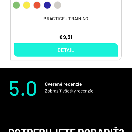
PRACTICE+ TRAINING
€9,31
DETAIL
5.0
Overené recenzie
Zobraziť všetky recenzie
Z
POTREBUJETE PORADIŤ?