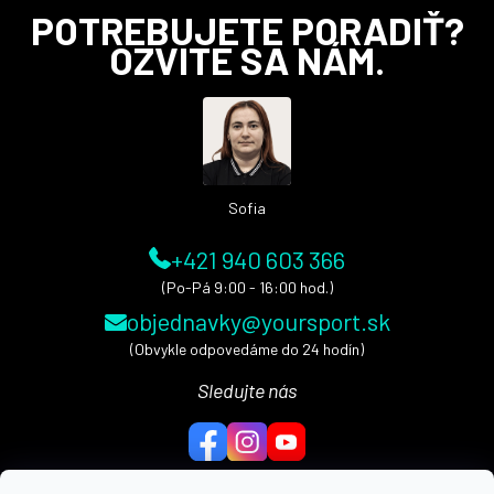
Z
POTREBUJETE PORADIŤ?
á
OZVITE SA NÁM.
p
ä
t
i
e
Sofia
+421 940 603 366
(Po-Pá 9:00 - 16:00 hod.)
objednavky@yoursport.sk
(Obvykle odpovedáme do 24 hodín)
Sledujte nás