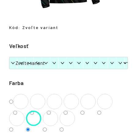
á
j
s
Kód:
Zvoľte variant
ť
?
Veľkosť
HĽADAŤ
Farba