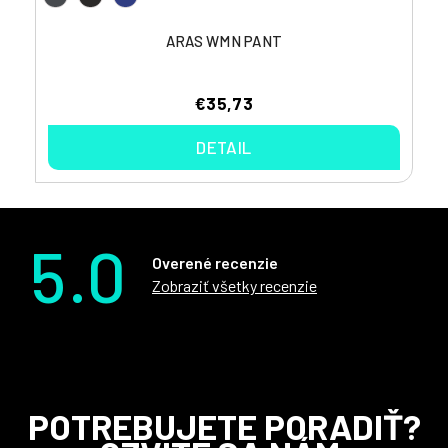
ARAS WMN PANT
€35,73
DETAIL
5.0
Overené recenzie
Zobraziť všetky recenzie
Z
POTREBUJETE PORADIŤ?
á