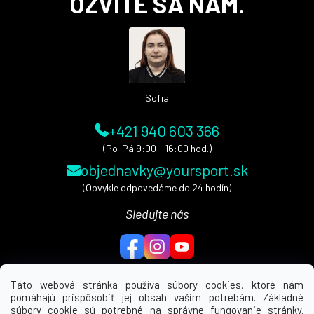
OZVITE SA NÁM.
p
ä
t
i
e
Sofia
+421 940 603 366
(Po-Pá 9:00 - 16:00 hod.)
objednavky@yoursport.sk
(Obvykle odpovedáme do 24 hodín)
Sledujte nás
Táto webová stránka používa súbory cookies, ktoré nám
pomáhajú prispôsobiť jej obsah vašim potrebám. Základné
MENU
súbory cookie sú potrebné na správne fungovanie stránky.