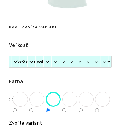
á
j
s
Kód:
Zvoľte variant
ť
?
Veľkosť
HĽADAŤ
Farba
Zvoľte variant