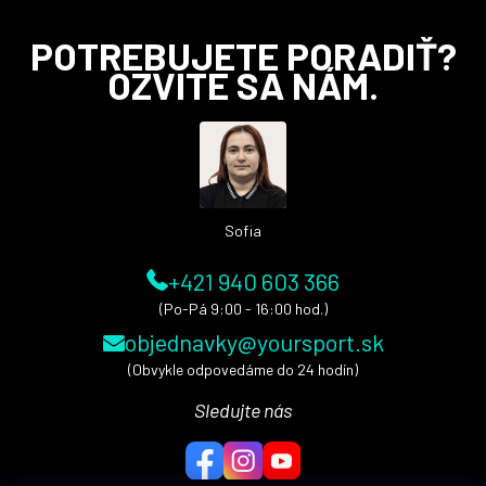
Z
POTREBUJETE PORADIŤ?
á
OZVITE SA NÁM.
p
ä
t
i
e
Sofia
+421 940 603 366
(Po-Pá 9:00 - 16:00 hod.)
objednavky@yoursport.sk
(Obvykle odpovedáme do 24 hodín)
Sledujte nás