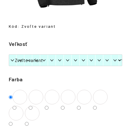
á
j
s
Kód:
Zvoľte variant
ť
?
Veľkosť
HĽADAŤ
Farba