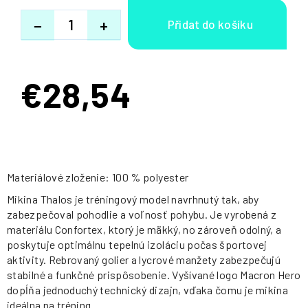
−
+
€28,54
Jednotková
cena:
Materiálové zloženie: 100 % polyester
Mikina Thalos je tréningový model navrhnutý tak, aby
zabezpečoval pohodlie a voľnosť pohybu. Je vyrobená z
materiálu Confortex, ktorý je mäkký, no zároveň odolný, a
poskytuje optimálnu tepelnú izoláciu počas športovej
aktivity. Rebrovaný golier a lycrové manžety zabezpečujú
stabilné a funkčné prispôsobenie. Vyšívané logo Macron Hero
dopĺňa jednoduchý technický dizajn, vďaka čomu je mikina
ideálna na tréning.