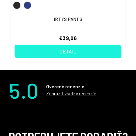
IRTYS PANTS
€39,06
DETAIL
5.0
Overené recenzie
Zobraziť všetky recenzie
Z
POTREBUJETE PORADIŤ?