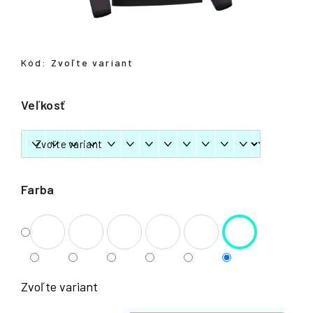
á
j
s
Kód:
Zvoľte variant
ť
?
Veľkosť
HĽADAŤ
Farba
Zvoľte variant