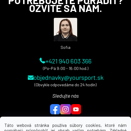
á
OZVITE SA NÁM.
p
ä
t
i
e
Sofia
+421 940 603 366
(Po-Pá 9:00 - 16:00 hod.)
objednavky@yoursport.sk
(Obvykle odpovedáme do 24 hodín)
Sledujte nás
Táto webová stránka používa súbory cookies, ktoré nám
pomáhajú prispôsobiť jej obsah vašim potrebám. Základné