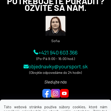
POTREBUJETE PORADIŤ?
á
OZVITE SA NÁM.
p
ä
t
i
e
Sofia
+421 940 603 366
(Po-Pá 9:00 - 16:00 hod.)
objednavky@yoursport.sk
(Obvykle odpovedáme do 24 hodín)
Sledujte nás
Táto webová stránka používa súbory cookies, ktoré nám