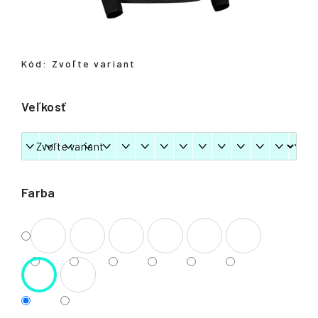
á
j
s
Kód:
Zvoľte variant
ť
?
Veľkosť
HĽADAŤ
Farba