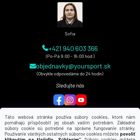
ä
t
i
e
Sofia
+421 940 603 366
(Po-Pá 9:00 - 16:00 hod.)
objednavky@yoursport.sk
(Obvykle odpovedáme do 24 hodín)
Sledujte nás
Táto webová stránka používa súbory cookies, ktoré nám
pomáhajú prispôsobiť jej obsah vašim potrebám. Základné
MENU
súbory cookie sú potrebné na správne fungovanie stránky.
Používanie všetkých ostatných súborov cookies môžete
povoliť
UŽITEČNÉ ODKAZY
kliknutím na tlačidlo „Súhlasím“
. Súbory cookies môžete