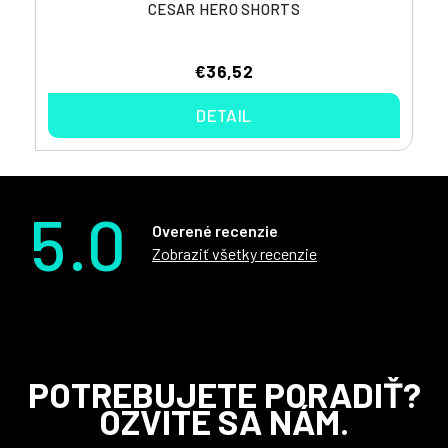
CESAR HERO SHORTS
€36,52
DETAIL
5.0
Overené recenzie
Zobraziť všetky recenzie
Z
POTREBUJETE PORADIŤ?
á
OZVITE SA NÁM.
p