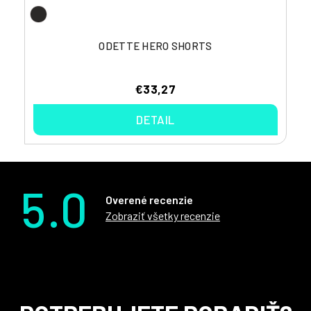
ODETTE HERO SHORTS
€33,27
DETAIL
5.0
Overené recenzie
Zobraziť všetky recenzie
Z