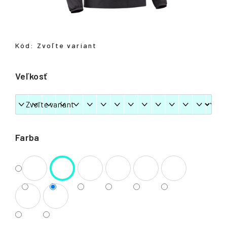
á
j
s
Kód:
Zvoľte variant
ť
?
Veľkosť
HĽADAŤ
Farba