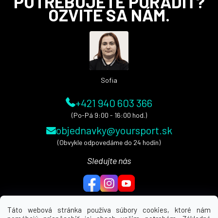
POTREBUJETE PORADIŤ?
á
OZVITE SA NÁM.
p
ä
t
i
e
Sofia
+421 940 603 366
(Po-Pá 9:00 - 16:00 hod.)
objednavky@yoursport.sk
(Obvykle odpovedáme do 24 hodín)
Sledujte nás
Táto webová stránka používa súbory cookies, ktoré nám