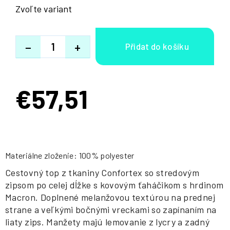
Zvoľte variant
−
+
€57,51
Jednotková
cena:
Materiálne zloženie: 100% polyester
Cestovný top z tkaniny Confortex so stredovým
zipsom po celej dĺžke s kovovým ťaháčikom s hrdinom
Macron. Doplnené melanžovou textúrou na prednej
strane a veľkými bočnými vreckami so zapínaním na
liaty zips. Manžety majú lemovanie z lycry a zadný