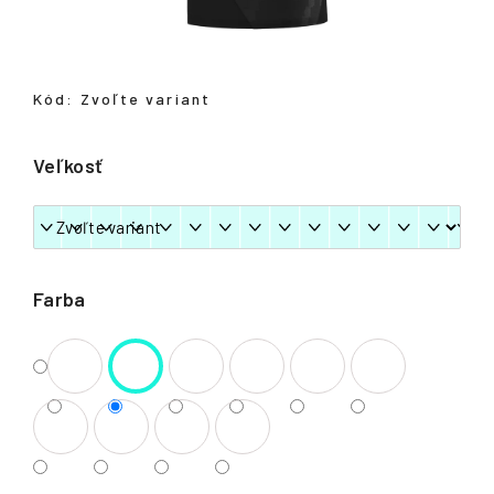
á
j
s
Kód:
Zvoľte variant
ť
?
Veľkosť
HĽADAŤ
Farba