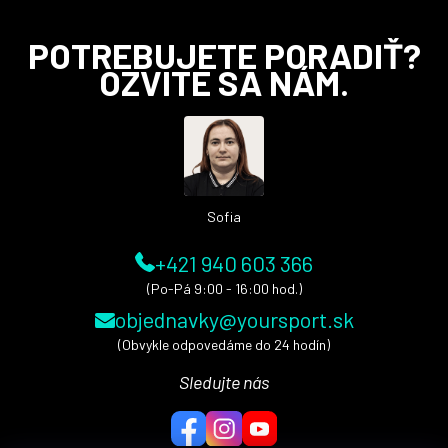
Z
POTREBUJETE PORADIŤ?
á
OZVITE SA NÁM.
p
ä
t
i
e
Sofia
+421 940 603 366
(Po-Pá 9:00 - 16:00 hod.)
objednavky@yoursport.sk
(Obvykle odpovedáme do 24 hodín)
Sledujte nás