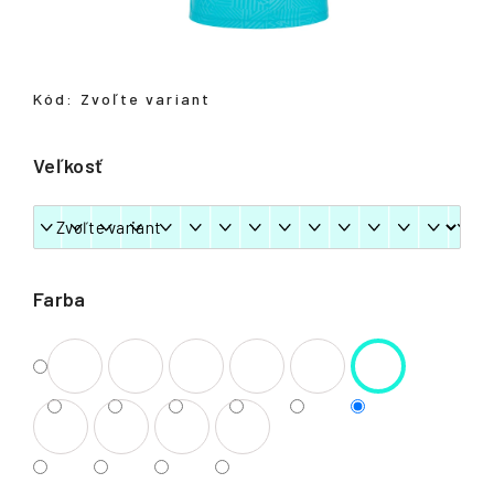
á
j
s
Kód:
Zvoľte variant
ť
?
Veľkosť
HĽADAŤ
Farba