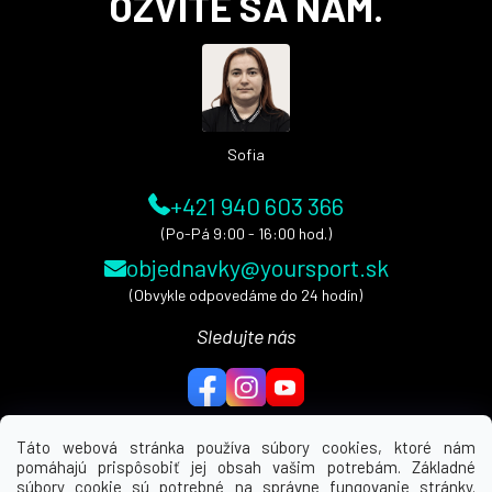
OZVITE SA NÁM.
p
ä
t
i
e
Sofia
+421 940 603 366
(Po-Pá 9:00 - 16:00 hod.)
objednavky@yoursport.sk
(Obvykle odpovedáme do 24 hodín)
Sledujte nás
Táto webová stránka používa súbory cookies, ktoré nám
pomáhajú prispôsobiť jej obsah vašim potrebám. Základné
MENU
súbory cookie sú potrebné na správne fungovanie stránky.