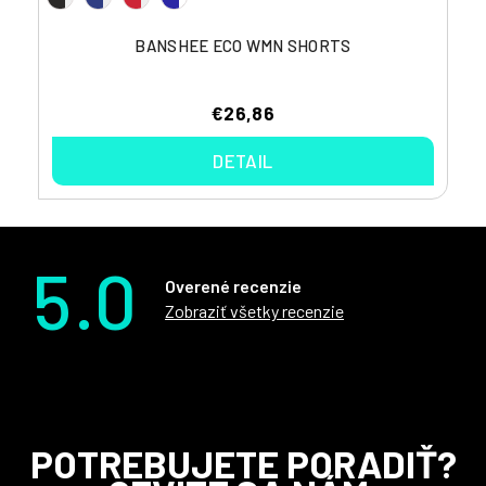
BANSHEE ECO WMN SHORTS
€26,86
DETAIL
5.0
Overené recenzie
Zobraziť všetky recenzie
Z
POTREBUJETE PORADIŤ?
á