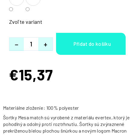
Zvoľte variant
−
+
€15,37
Jednotková
cena:
Materiálne zloženie: 100% polyester
Šortky Mesa match sú vyrobené z materiálu evertex, ktorý je
pohodlný a odolný proti roztrhnutiu. Šortky sú zvýraznené
prekríženou bielou plochou šnúrkou a novým logom Macron