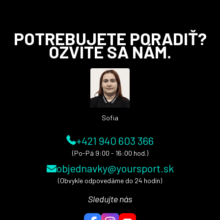
Z
POTREBUJETE PORADIŤ?
á
OZVITE SA NÁM.
p
ä
t
i
e
Sofia
+421 940 603 366
(Po-Pá 9:00 - 16:00 hod.)
objednavky@yoursport.sk
(Obvykle odpovedáme do 24 hodín)
Sledujte nás