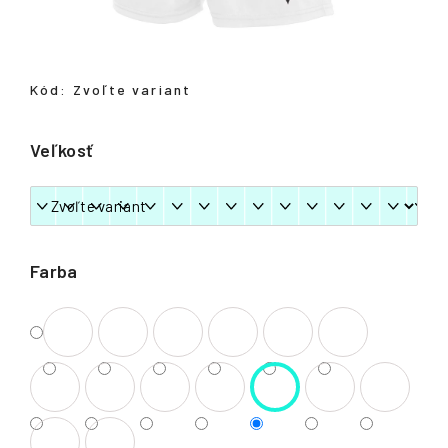
á
j
s
Kód:
Zvoľte variant
ť
?
Veľkosť
HĽADAŤ
Farba