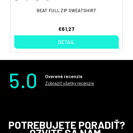
BEAT FULL ZIP SWEATSHIRT
€61,27
DETAIL
5.0
Overené recenzie
Zobraziť všetky recenzie
Z
POTREBUJETE PORADIŤ?
á
OZVITE SA NÁM.