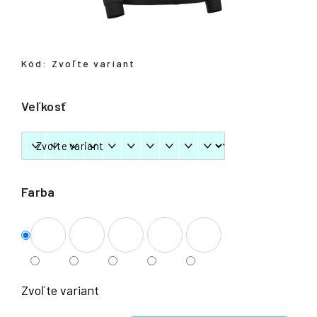
á
j
s
Kód:
Zvoľte variant
ť
?
Veľkosť
HĽADAŤ
Farba
Zvoľte variant