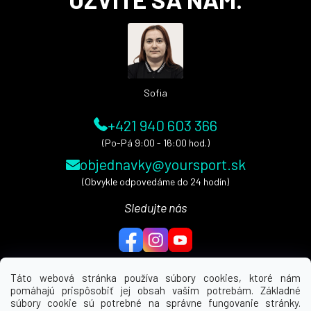
p
ä
t
i
e
Sofia
+421 940 603 366
(Po-Pá 9:00 - 16:00 hod.)
objednavky@yoursport.sk
(Obvykle odpovedáme do 24 hodín)
Sledujte nás
Táto webová stránka používa súbory cookies, ktoré nám
pomáhajú prispôsobiť jej obsah vašim potrebám. Základné
MENU
súbory cookie sú potrebné na správne fungovanie stránky.