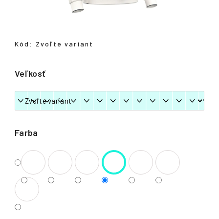
á
j
s
Kód:
Zvoľte variant
ť
?
Veľkosť
HĽADAŤ
Farba