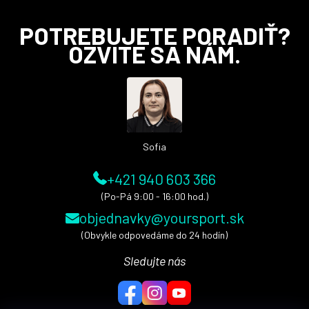
Z
POTREBUJETE PORADIŤ?
á
OZVITE SA NÁM.
p
ä
t
i
e
Sofia
+421 940 603 366
(Po-Pá 9:00 - 16:00 hod.)
objednavky@yoursport.sk
(Obvykle odpovedáme do 24 hodín)
Sledujte nás