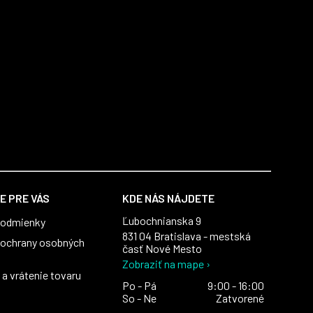
E PRE VÁS
KDE NÁS NÁJDETE
Ľubochnianska 9
podmienky
831 04 Bratislava - mestská
ochrany osobných
časť Nové Mesto
Zobraziť na mape ›
a vrátenie tovaru
Po - Pá
9:00 - 16:00
So - Ne
Zatvorené