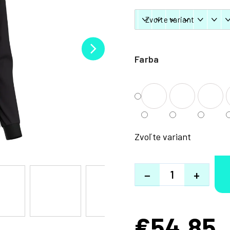
Farba
Zvoľte variant
−
+
€54,85