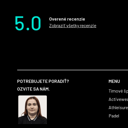
5.0
Overené recenzie
Zobraziť všetky recenzie
Z
á
POTREBUJETE PORADIŤ?
MENU
p
OZVITE SA NÁM.
Tímové šp
ä
t
Activewe
i
Athleisure
e
Padel