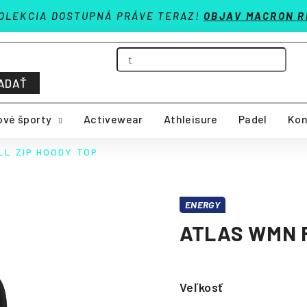
OLEKCIA DOSTUPNÁ PRÁVE TERAZ!
OBJAV MACRON R
ADAŤ
vé športy
Activewear
Athleisure
Padel
Kon
LL ZIP HOODY TOP
ENERGY
ATLAS WMN F
Veľkosť