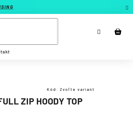
ISING
Prihlásenie
Náku
košík
takt
Kód:
Zvoľte variant
ULL ZIP HOODY TOP