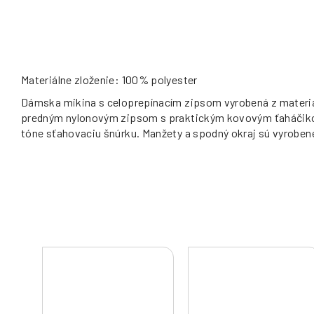
Materiálne zloženie: 100% polyester
Dámska mikina s celoprepínacím zipsom vyrobená z materiálu
predným nylonovým zipsom s praktickým kovovým ťaháčikom
tóne sťahovaciu šnúrku. Manžety a spodný okraj sú vyrobené