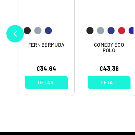
LL
FERN BERMUDA
COMEDY ECO
POLO
€34,64
€43,36
DETAIL
DETAIL