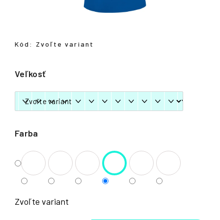
á
j
s
Kód:
Zvoľte variant
ť
?
Veľkosť
HĽADAŤ
Farba
Zvoľte variant