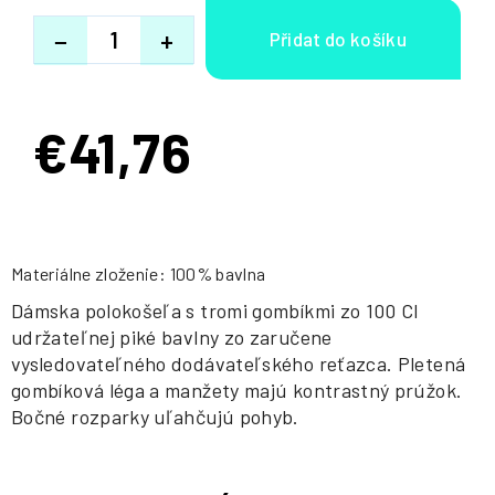
−
+
€41,76
Jednotková
cena:
Materiálne zloženie: 100% bavlna
Dámska polokošeľa s tromi gombíkmi zo 100 CI
udržateľnej piké bavlny zo zaručene
vysledovateľného dodávateľského reťazca. Pletená
gombíková léga a manžety majú kontrastný prúžok.
Bočné rozparky uľahčujú pohyb.