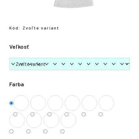
á
j
s
Kód:
Zvoľte variant
ť
?
Veľkosť
HĽADAŤ
Farba