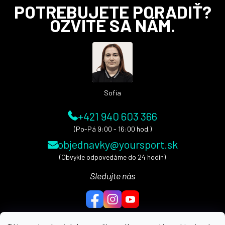
Z
POTREBUJETE PORADIŤ?
á
OZVITE SA NÁM.
p
ä
t
i
e
Sofia
+421 940 603 366
(Po-Pá 9:00 - 16:00 hod.)
objednavky@yoursport.sk
(Obvykle odpovedáme do 24 hodín)
Sledujte nás