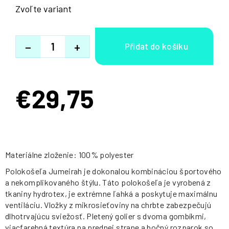
Zvoľte variant
−
+
€29,75
Jednotková
cena:
Materiálne zloženie: 100% polyester
Polokošeľa Jumeirah je dokonalou kombináciou športového
a nekomplikovaného štýlu. Táto polokošeľa je vyrobená z
tkaniny hydrotex, je extrémne ľahká a poskytuje maximálnu
ventiláciu. Vložky z mikrosieťoviny na chrbte zabezpečujú
dlhotrvajúcu sviežosť. Pletený golier s dvoma gombíkmi,
viacfarebná textúra na prednej strane a bočný rozparok so