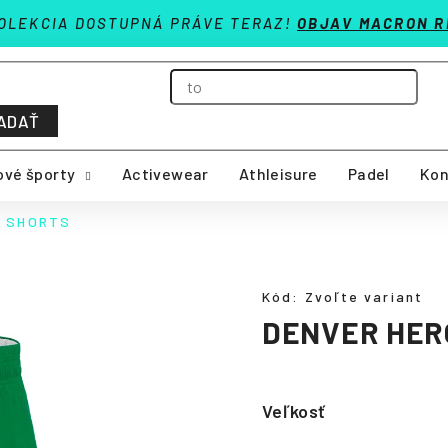
OLEKCIA DOSTUPNÁ PRÁVE TERAZ!
OBJAV MACRON R
ADAŤ
vé športy
Activewear
Athleisure
Padel
Kon
O SHORTS
Kód:
Zvoľte variant
DENVER HER
Veľkosť