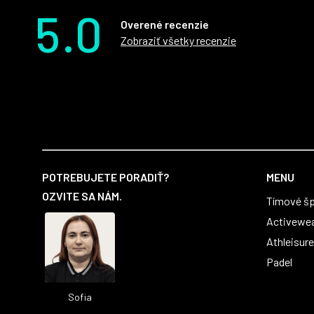
5.0
Overené recenzie
Zobraziť všetky recenzie
Z
á
POTREBUJETE PORADIŤ?
MENU
p
OZVITE SA NÁM.
Tímové šp
ä
t
Activewe
i
Athleisure
e
Padel
Sofia