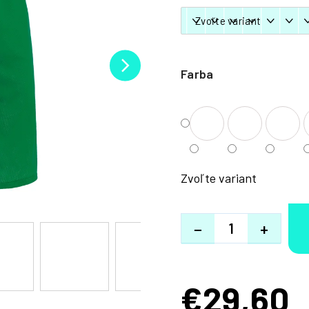
Farba
Zvoľte variant
−
+
€29,60
Jednotková