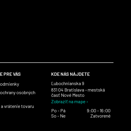
E PRE VÁS
KDE NÁS NÁJDETE
Ľubochnianska 9
podmienky
831 04 Bratislava - mestská
ochrany osobných
časť Nové Mesto
Zobraziť na mape ›
a vrátenie tovaru
Po - Pá
9:00 - 16:00
So - Ne
Zatvorené