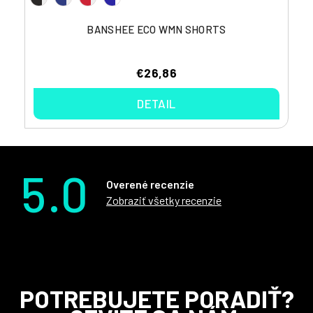
BANSHEE ECO WMN SHORTS
€26,86
DETAIL
5.0
Overené recenzie
Zobraziť všetky recenzie
Z
POTREBUJETE PORADIŤ?
á