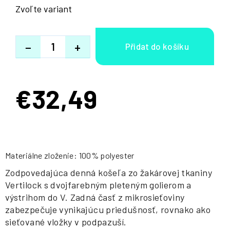
Zvoľte variant
−
+
€32,49
Jednotková
cena:
Materiálne zloženie: 100% polyester
Zodpovedajúca denná košeľa zo žakárovej tkaniny
Vertilock s dvojfarebným pleteným golierom a
výstrihom do V. Zadná časť z mikrosieťoviny
zabezpečuje vynikajúcu priedušnosť, rovnako ako
sieťované vložky v podpazuší.