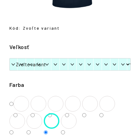
á
j
s
Kód:
Zvoľte variant
ť
?
Veľkosť
HĽADAŤ
Farba