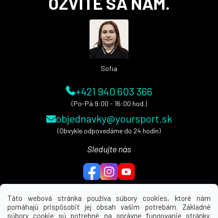
OZVITE SA NÁM.
p
ä
t
i
e
Sofia
+421 940 603 366
(Po-Pá 9:00 - 16:00 hod.)
objednavky@yoursport.sk
(Obvykle odpovedáme do 24 hodín)
Sledujte nás
Táto webová stránka používa súbory cookies, ktoré nám
pomáhajú prispôsobiť jej obsah vašim potrebám. Základné
MENU
súbory cookie sú potrebné na správne fungovanie stránky.